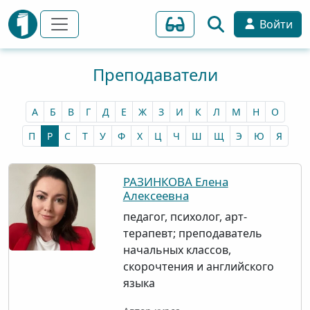
Войти
Преподаватели
А
Б
В
Г
Д
Е
Ж
З
И
К
Л
М
Н
О
П
Р
С
Т
У
Ф
Х
Ц
Ч
Ш
Щ
Э
Ю
Я
РАЗИНКОВА Елена
Алексеевна
педагог, психолог, арт-
терапевт; преподаватель
начальных классов,
скорочтения и английского
языка