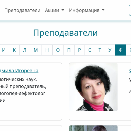
Преподаватели
Акции
Информация
Преподаватели
И
К
Л
М
Н
О
П
Р
С
Т
У
Ф
мила Игоревна
огических наук,
ный преподаватель,
логопед-дефектолог
рии