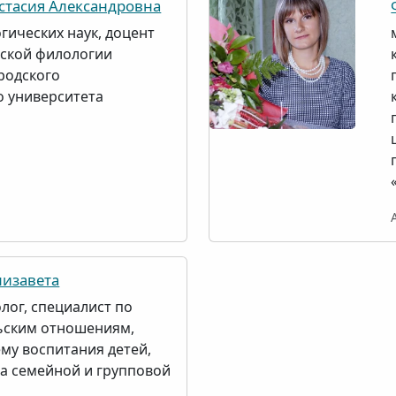
тасия Александровна
гических наук, доцент
ской филологии
родского
о университета
изавета
лог, специалист по
ьским отношениям,
ему воспитания детей,
та семейной и групповой