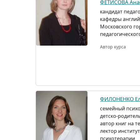
ФЕТИСОВА Анас
кандидат педаго
кафедры англий
Московского го
педагогическог
Автор курса
ФИЛОНЕНКО Ел
семейный психо
детско-родител
автор книг на т
лектор институ
психотерапии