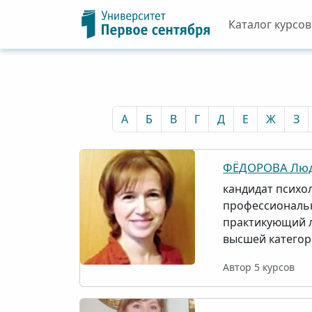
Каталог курсов
А
Б
В
Г
Д
Е
Ж
З
ФЁДОРОВА Люд
кандидат психол
профессиональ
практикующий 
высшей катего
Автор 5 курсов