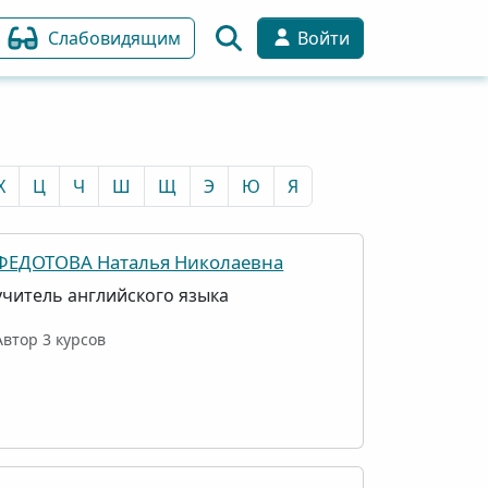
Слабовидящим
Войти
Х
Ц
Ч
Ш
Щ
Э
Ю
Я
ФЕДОТОВА Наталья Николаевна
учитель английского языка
Автор 3 курсов