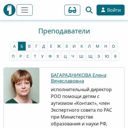
Войти
Преподаватели
А
Б
В
Г
Д
Е
Ж
З
И
К
Л
М
Н
О
П
Р
С
Т
У
Ф
Х
Ц
Ч
Ш
Щ
Э
Ю
Я
БАГАРАДНИКОВА Елена
Вячеславовна
исполнительный директор
РОО помощи детям с
аутизмом «Контакт», член
Экспертного совета по РАС
при Министерстве
образования и науки РФ,