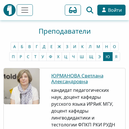
Войти
Преподаватели
А
Б
В
Г
Д
Е
Ж
З
И
К
Л
М
Н
О
П
Р
С
Т
У
Ф
Х
Ц
Ч
Ш
Щ
Э
Ю
Я
ЮРМАНОВА Светлана
Александровна
кандидат педагогических
наук, доцент кафедры
русского языка ИРЯиК МГУ,
доцент кафедры
лингводидактики и
тестологии ФПКП РКИ РУДН