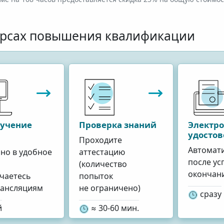
урсах повышения квалификации
бучение
Проверка знаний
Электр
удосто
ь
Проходите
Автомат
но в удобное
аттестацию
после у
(количество
окончан
чаетесь
попыток
рансляциям
не ограничено)
сразу
й
≈ 30-60 мин.