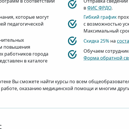
рограмм в соответствии
Отправка сведений
в
ФИС ФРДО
.
нания, которые могут
Гибкий график
прох
ей педагогической
c возможностью ус
Максимальный срок 
лнительных
Скидка 25%
на
сост
м повышения
Обучаем сотрудник
х работников города
Форма обратной св
едставлен в каталоге
теке Вы сможете найти курсы по всем общеобразовате
й работе, оказанию медицинской помощи и многим друг
с