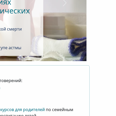
иях
Следующий
тических
кой смерти
тупе астмы
товерений:
0
курсов для родителей
по семейным
воспитанию детей