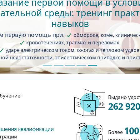
азание первой помощи в услов
ательной среды: тренинг прак
навыков
м первую помощь при:
обмороке, коме, клиничес
кровотечениях, травмах и переломах
ударе электрическом током, ожогах и тепловом ударе
ой недостаточности, эпилептическом припадке и прис
бучение:
Выдано удос
262 92
100
ышения квалификации
Более
страции
вопросам и 