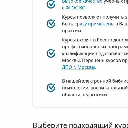
Высокое качество
учебных п
с
ФГОС ВО
.
Курсы позволяют получить з
быть
сразу применены
в Ваш
практике
.
Курсы входят в Реестр допо
профессиональных програм
квалификации педагогически
Москвы. Перечень курсов пр
ДПО г. Москвы
.
В нашей электронной библио
психологии, воспитательно
области педагогики.
Выберите подходящий кур