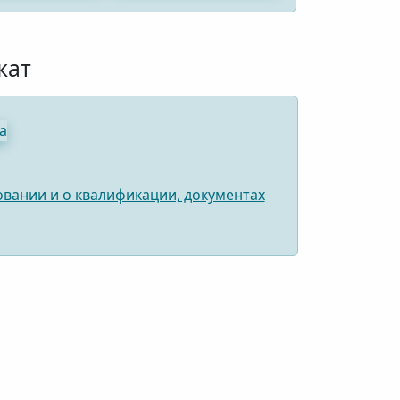
кат
вании и о квалификации, документах