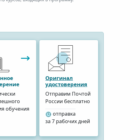
онное
Оригинал
верение
удостоверения
ически
Отправим Почтой
спешного
России бесплатно
ия обучения
отправка
за 7 рабочих дней