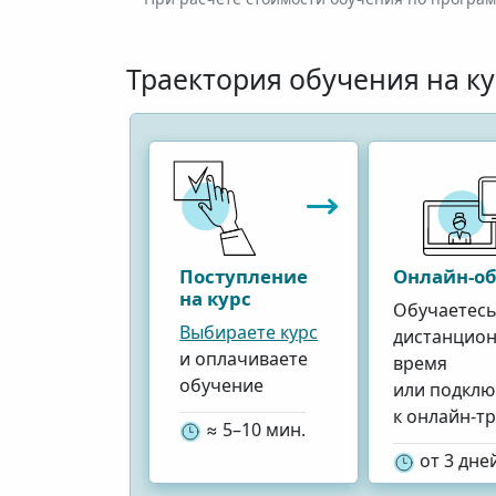
Траектория обучения
на к
Поступление
Онлайн-о
на курс
Обучаетес
Выбираете курс
дистанцион
и оплачиваете
время
обучение
или подклю
к онлайн-т
≈ 5–10 мин.
от 3 дне