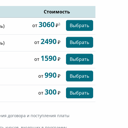
Стоимость
3060
3
Выбрать
от
₽
ь)
2490
Выбрать
от
₽
ь)
1590
Выбрать
от
₽
990
Выбрать
от
₽
300
Выбрать
от
₽
ния договора и поступления платы
ь курсов, входящих в программу.