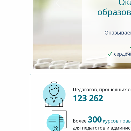
Ок
Предыдущий
образов
Оказывае
сердечн
Педагогов, прошедших о
123 262
300
Более
курсов пов
для педагогов и админи