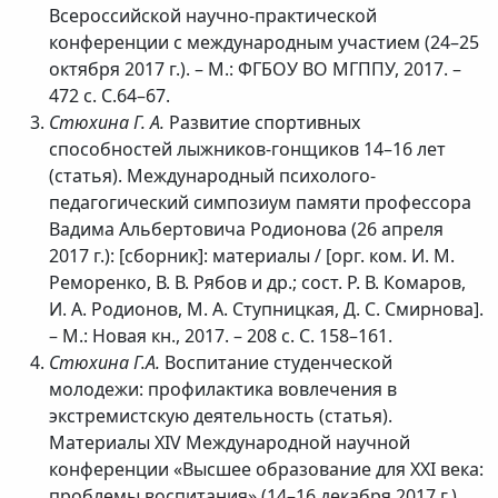
Всероссийской научно-практической
конференции с международным участием (24–25
октября 2017 г.). – М.: ФГБОУ ВО МГППУ, 2017. –
472 с. С.64–67.
Стюхина Г. А.
Развитие спортивных
способностей лыжников-гонщиков 14–16 лет
(статья). Международный психолого-
педагогический симпозиум памяти профессора
Вадима Альбертовича Родионова (26 апреля
2017 г.): [сборник]: материалы / [орг. ком. И. М.
Реморенко, В. В. Рябов и др.; сост. Р. В. Комаров,
И. А. Родионов, М. А. Ступницкая, Д. С. Смирнова].
– М.: Новая кн., 2017. – 208 с. С. 158–161.
Стюхина Г.А.
Воспитание студенческой
молодежи: профилактика вовлечения в
экстремистскую деятельность (статья).
Материалы XIV Международной научной
конференции «Высшее образование для XXI века:
проблемы воспитания» (14–16 декабря 2017 г.).