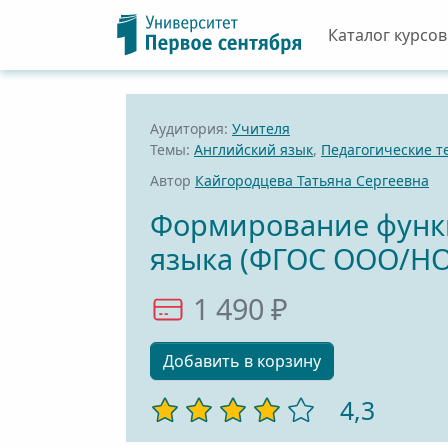
Каталог курсов
Аудитория:
Учителя
Темы:
Английский язык
,
Педагогические т
Автор
Кайгородцева Татьяна Сергеевна
Формирование функц
языка (ФГОС ООО/НО
1 490 ₽
Добавить в корзину
4,3