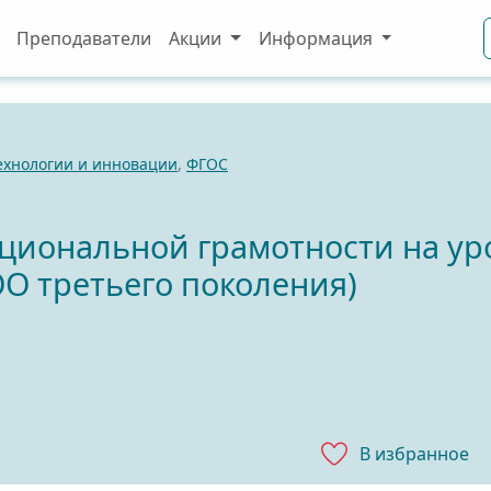
Преподаватели
Акции
Информация
ехнологии и инновации
,
ФГОС
иональной грамотности на уро
О третьего поколения)
В избранноe