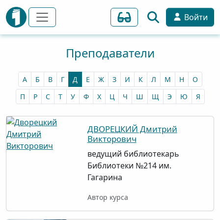
Войти
Преподаватели
А
Б
В
Г
Д
Е
Ж
З
И
К
Л
М
Н
О
П
Р
С
Т
У
Ф
Х
Ц
Ч
Ш
Щ
Э
Ю
Я
ДВОРЕЦКИЙ Дмитрий
Викторович
ведущий библиотекарь
Библиотеки №214 им.
Гагарина
Автор курса