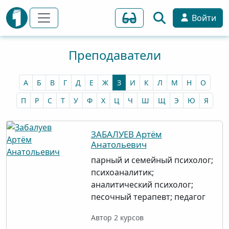
Войти
Преподаватели
А
Б
В
Г
Д
Е
Ж
З
И
К
Л
М
Н
О
П
Р
С
Т
У
Ф
Х
Ц
Ч
Ш
Щ
Э
Ю
Я
ЗАБАЛУЕВ Артём
Анатольевич
парный и семейный психолог;
психоаналитик;
аналитический психолог;
песочный терапевт; педагог
Автор 2 курсов