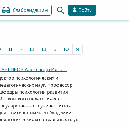
Слабовидящим
Войти
Х
Ц
Ч
Ш
Щ
Э
Ю
Я
САВЕНКОВ Александр Ильич
доктор психологических и
педагогических наук, профессор
кафедры психологии развития
Московского педагогического
государственного университета,
действительный член Академии
педагогических и социальных наук