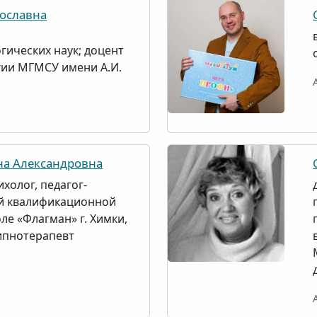
ославна
гических наук; доцент
ии МГМСУ имени А.И.
а Александровна
холог, педагог-
ой квалификационной
ле «Флагман» г. Химки,
ипнотерапевт