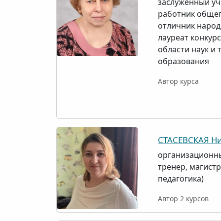
заслуженный уч
работник общег
отличник народ
лауреат конкурс
области наук и 
образования
Автор курса
СТАСЕВСКАЯ Ни
организационны
тренер, магист
педагогика)
Автор 2 курсов