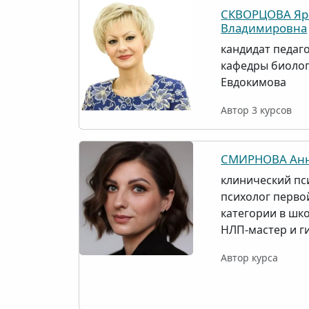
СКВОРЦОВА Яр
Владимировна
кандидат педаго
кафедры биолог
Евдокимова
Автор 3 курсов
СМИРНОВА Анн
клинический пси
психолог перв
категории в шко
НЛП-мастер и г
Автор курса