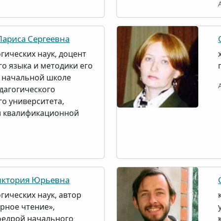
ариса Сергеевна
гических наук, доцент
го языка и методики его
 начальной школе
дагогического
го университета,
й квалификационной
ктория Юрьевна
гических наук, автор
урное чтение»,
федрой начального