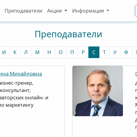
Преподаватели
Акции
Информация
Преподаватели
И
К
Л
М
Н
О
П
Р
С
Т
У
Ф
ина Михайловна
 бизнес-тренер,
консультант,
авторских онлайн- и
по маркетингу