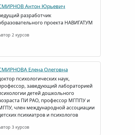
СМИРНОВ Антон Юрьевич
ведущий разработчик
образовательного проекта НАВИГАТУМ
Автор 2 курсов
СМИРНОВА Елена Олеговна
доктор психологических наук,
профессор, заведующий лабораторией
психологии детей дошкольного
возраста ПИ РАО, профессор МГППУ и
МГПУ, член международной ассоциации
детских психиатров и психологов
Автор 3 курсов