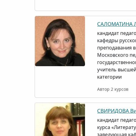
САЛОМАТИНА Л
кандидат педаго
кафедры русско
преподавания в
Московского пе
государственно
учитель высше
категории
Автор 2 курсов
СВИРИДОВА Ви
кандидат педаго
курса «Литерат
заведующая ка