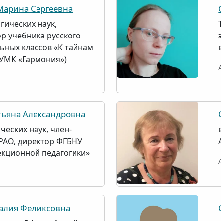
арина Сергеевна
гических наук,
ор учебника русского
льных классов «К тайнам
(УМК «Гармония»)
ьяна Александровна
ческих наук, член-
РАО, директор ФГБНУ
екционной педагогики»
алия Феликсовна