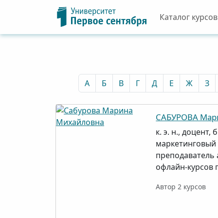
Каталог курсов
А
Б
В
Г
Д
Е
Ж
З
САБУРОВА Мар
к. э. н., доцент,
маркетинговый 
преподаватель 
офлайн-курсов 
Автор 2 курсов