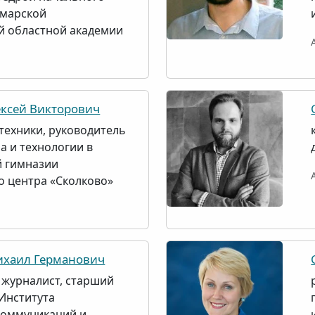
амарской
й областной академии
ксей Викторович
техники, руководитель
а и технологии в
 гимназии
 центра «Сколково»
хаил Германович
, журналист, старший
Института
коммуникаций и