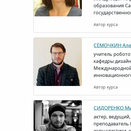
образования С
государственно
Автор курса
СЁМОЧКИН Але
учитель робото
кафедры дизайн
Международной
инновационного
Автор курса
СИДОРЕНКО Ми
актер, ведущий
преподаватель 
журналистики, 