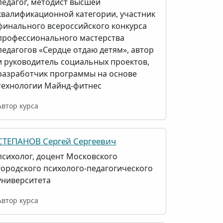
педагог, методист высшей
квалификационной категории, участник
финального всероссийского конкурса
профессионального мастерства
педагогов «Сердце отдаю детям», автор
и руководитель социальных проектов,
разработчик программы на основе
технологии Майнд-фитнес
Автор курса
СТЕПАНОВ Сергей Сергеевич
психолог, доцент Московского
городского психолого-педагогического
университета
Автор курса