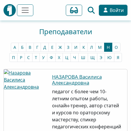
Войти
Преподаватели
А
Б
В
Г
Д
Е
Ж
З
И
К
Л
М
Н
О
П
Р
С
Т
У
Ф
Х
Ц
Ч
Ш
Щ
Э
Ю
Я
НАЗАРОВА Василиса
Александровна
педагог с более чем 10-
летним опытом работы,
онлайн-тренер, автор статей
и курсов по ораторскому
мастерству, спикер
педагогических конференций