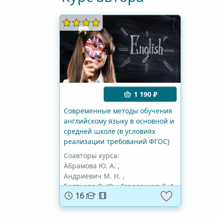
1 190 ₽
Современные методы обучения
английскому языку в основной и
средней школе (в условиях
реализации требований ФГОС)
Соавторы курса:
Абрамова Ю. А.
,
Андриевич М. Н.
,
Болтнева О. Ю.
,
Городецкая Л. А.
16