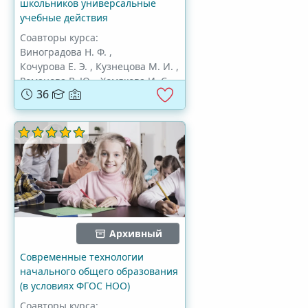
школьников универсальные
учебные действия
Соавторы курса:
Виноградова Н. Ф.
,
Кочурова Е. Э.
,
Кузнецова М. И.
,
Романова В. Ю.
,
Хомякова И. С.
36
Архивный
Современные технологии
начального общего образования
(в условиях ФГОС НОО)
Соавторы курса: