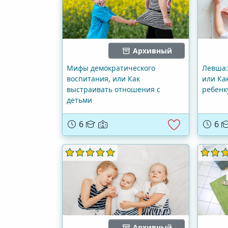
Архивный
Мифы демократического
Левша:
воспитания, или Как
или Ка
выстраивать отношения с
ребенк
детьми
6
6
Архивный