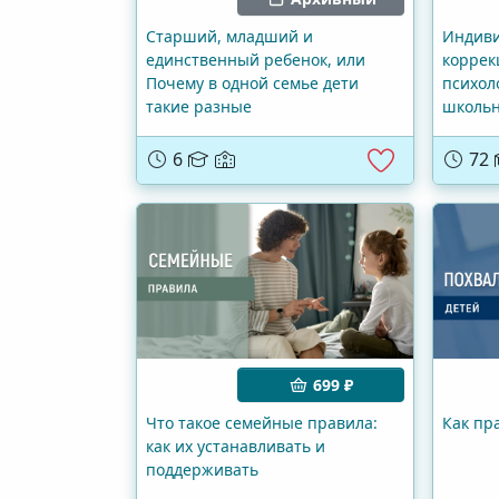
Старший, младший и
Индиви
единственный ребенок, или
коррек
Почему в одной семье дети
психол
такие разные
школьн
6
72
699 ₽
Что такое семейные правила:
Как пр
как их устанавливать и
поддерживать