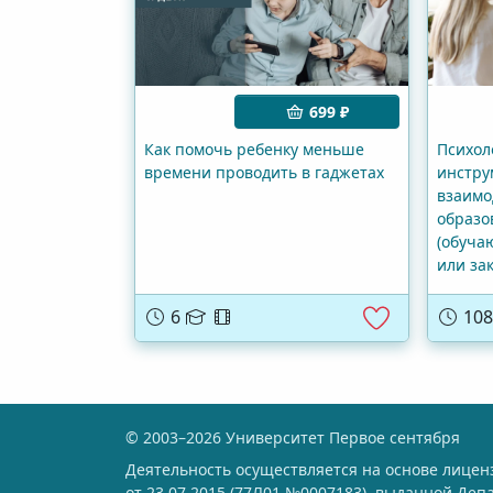
699 ₽
Как помочь ребенку меньше
Психол
времени проводить в гаджетах
инстру
взаимо
образо
(обуча
или за
6
10
© 2003–2026 Университет Первое сентября
Деятельность осуществляется на основе лице
от 23.07.2015 (77Л01 №0007183),
выданной
Деп