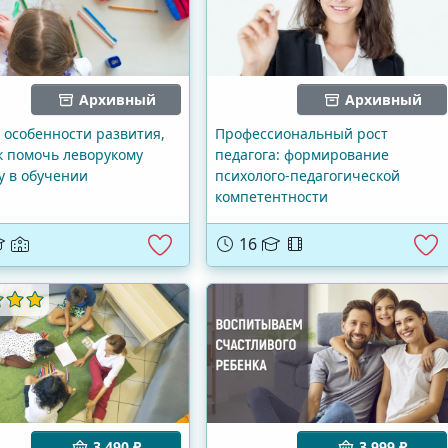
Архивный
Архивный
 особенности развития,
Профессиональный рост
к помочь леворукому
педагога: формирование
у в обучении
психолого-педагогической
компетентности
16
3 490 ₽
3 999 ₽