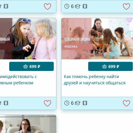
6
699 ₽
699 ₽
аимодействовать с
Как помочь ребенку найти
ивным ребенком
друзей и научиться общаться
6