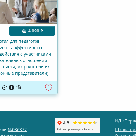
4 999 ₽
огия для педагогов:
менты эффективного
действия с участниками
вательных отношений
ющиеся, их родители и/
конные представители)
8
ИД «Перв
нзии
№036377
Школа ци
артаментом
Открытый