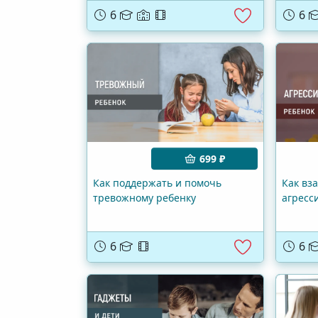
6
6
699 ₽
Как поддержать и помочь
Как вз
тревожному ребенку
агресс
6
6