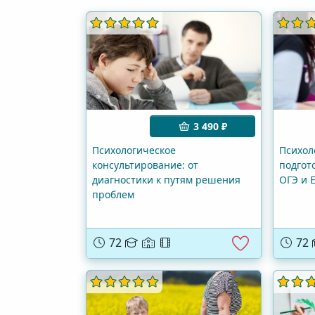
3 490 ₽
Психологическое
Психол
консультирование: от
подгот
диагностики к путям решения
ОГЭ и 
проблем
72
72