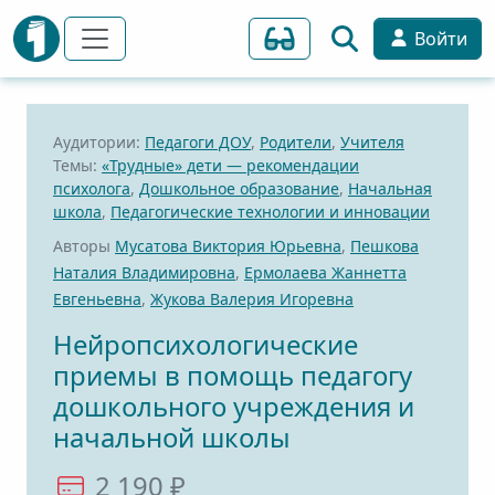
Войти
Аудитории:
Педагоги ДОУ
,
Родители
,
Учителя
Темы:
«Трудные» дети — рекомендации
психолога
,
Дошкольное образование
,
Начальная
школа
,
Педагогические технологии и инновации
Авторы
Мусатова Виктория Юрьевна
,
Пешкова
Наталия Владимировна
,
Ермолаева Жаннетта
Евгеньевна
,
Жукова Валерия Игоревна
Нейропсихологические
приемы в помощь педагогу
дошкольного учреждения и
начальной школы
2 190 ₽