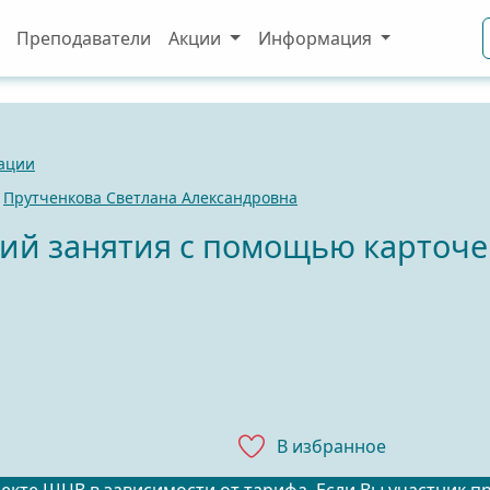
Преподаватели
Акции
Информация
вации
,
Прутченкова Светлана Александровна
ий занятия с помощью карточ
В избранноe