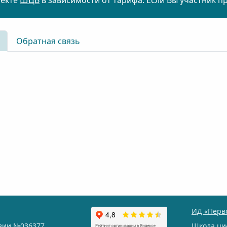
оекте
ШЦВ
в зависимости от тарифа. Если Вы участник п
Обратная связь
ИД «Перв
нзии
№036377
Школа ци