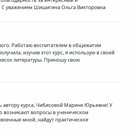
благодарность за интересный и
! С уважением Шишигина Ольга Викторовна
вого. Работаю воспитателем в общежитии
лучила, изучив этот курс, я использую в своей
список литературы. Приношу свою
 автору курса, Чибисовой Марине Юрьевне! У
то возникают вопросы в ученическом
своенные мной, найдут практическое