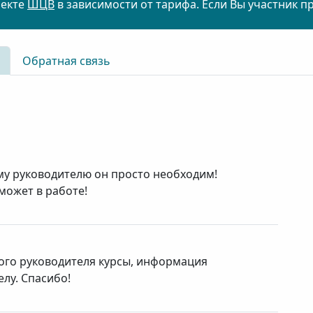
оекте
ШЦВ
в зависимости от тарифа. Если Вы участник п
Обратная связь
ому руководителю он просто необходим!
ожет в работе!
ого руководителя курсы, информация
елу. Спасибо!