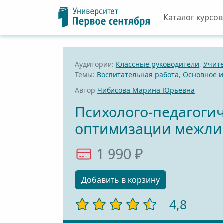
Каталог курсов
Аудитории:
Классные руководители
,
Учит
Темы:
Воспитательная работа
,
Основное и
Автор
Чибисова Марина Юрьевна
Психолого-педагоги
оптимизации межлич
1 990 ₽
Добавить в корзину
4,8