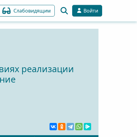
Слабовидящим
Войти
виях реализации
ание