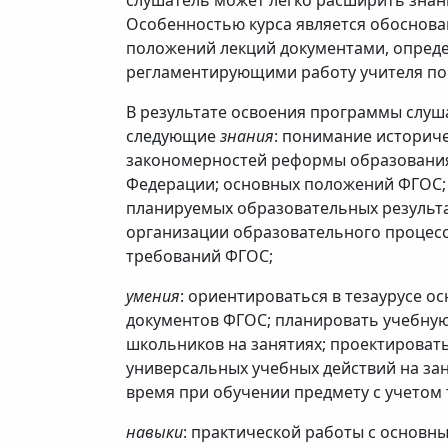
слушатель может легко расширить знан
Особенностью курса является обоснов
положений лекций документами, опре
регламентирующими работу учителя по
В результате освоения программы слуш
следующие
знания
: понимание историч
закономерностей реформы образования
Федерации; основных положений ФГОС;
планируемых образовательных результа
организации образовательного процесс
требований ФГОС;
умения
: ориентироваться в тезаурусе о
документов ФГОС; планировать учебную
школьников на занятиях; проектирова
универсальных учебных действий на зан
время при обучении предмету с учетом
навыки
: практической работы с основ