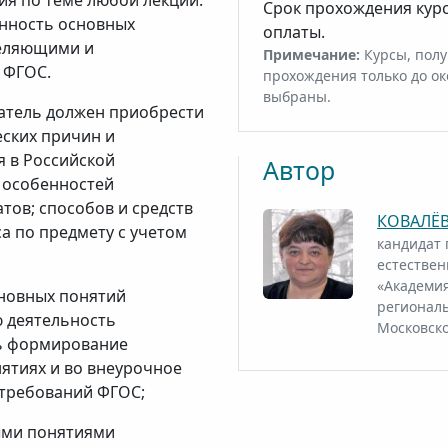
ия по теме любой лекции.
Срок прохождения кур
анность основных
оплаты.
деляющими и
Примечание:
Курсы, полу
 ФГОС.
прохождения только до ок
выбраны.
атель должен приобрести
еских причин и
 в Российской
Автор
 особенностей
тов; способов и средств
КОВАЛЁВ
а по предмету с учетом
кандидат 
естестве
«Академия
сновных понятий
региональ
 деятельность
Московско
ть формирование
ятиях и во внеурочное
 требований ФГОС;
ными понятиями