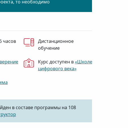
роекта, то необходимо
6 часов
Дистанционное
обучение
верение
Курс доступен в
«Школе
цифрового века»
мма
йден в составе программы на 108
труктор