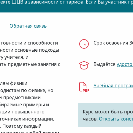
оекте
ШЦВ
в зависимости от тарифа. Если Вы участник п
Обратная связь
отовности и способности
Срок освоения 3
ьности основные подходы
 учителя, и
ть предметные занятия с
Выдаётся
удосто
елям физики
Учебная програ
одистам по физике, но
ми-предметниками
збираемые примеры и
мации повышенного
Курс может быть про
сточниках информации,
часов.
Открыть конс
е. Поэтому каждый