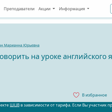
Преподаватели
Акции
Информация
ан Марианна Юрьевна
оворить на уроке английского я
В избранноe
оекте
ШЦВ
в зависимости от тарифа. Если Вы участник п