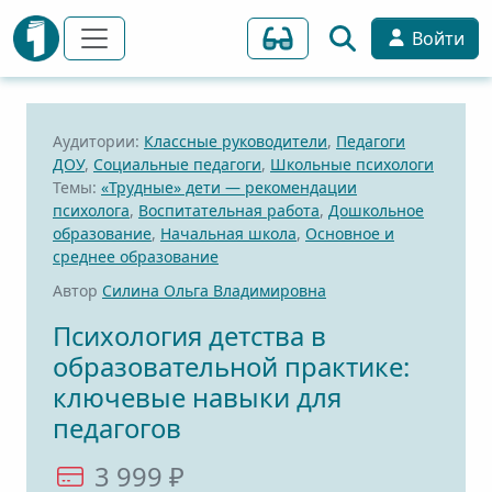
Войти
Аудитории:
Классные руководители
,
Педагоги
ДОУ
,
Социальные педагоги
,
Школьные психологи
Темы:
«Трудные» дети — рекомендации
психолога
,
Воспитательная работа
,
Дошкольное
образование
,
Начальная школа
,
Основное и
среднее образование
Автор
Силина Ольга Владимировна
Психология детства в
образовательной практике:
ключевые навыки для
педагогов
3 999 ₽