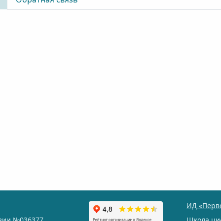
ИД «Перв
нзии
№036377
Школа ци