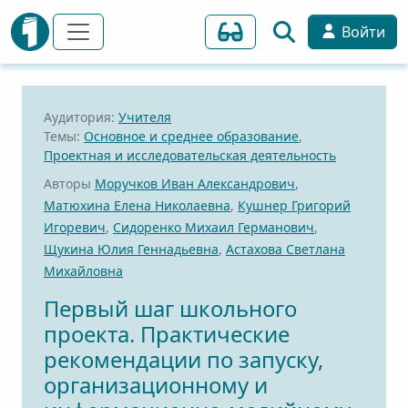
Войти
Аудитория:
Учителя
Темы:
Основное и среднее образование
,
Проектная и исследовательская деятельность
Авторы
Моручков Иван Александрович
,
Матюхина Елена Николаевна
,
Кушнер Григорий
Игоревич
,
Сидоренко Михаил Германович
,
Щукина Юлия Геннадьевна
,
Астахова Светлана
Михайловна
Первый шаг школьного
проекта. Практические
рекомендации по запуску,
организационному и