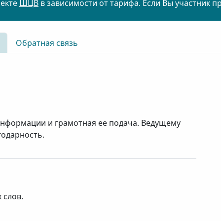
оекте
ШЦВ
в зависимости от тарифа. Если Вы участник п
Обратная связь
информации и грамотная ее подача. Ведущему
годарность.
 слов.