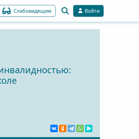
Слабовидящим
Войти
 инвалидностью:
коле