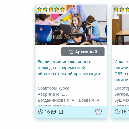
Архивный
Реализация инклюзивного
Инклюз
подхода в современной
органи
образовательной организации
ОВЗ в 
органи
Соавторы курса:
Соавто
Аверина И. Е.
,
Багарад
Богданчикова К. А.
,
Боева А. А.
,
Бушмел
Карпенкова И. В.
,
Карпен
16
16
Розенблюм С. А.
,
Цыруль
Цырульникова Е. Л.
,
Волошина М. А.