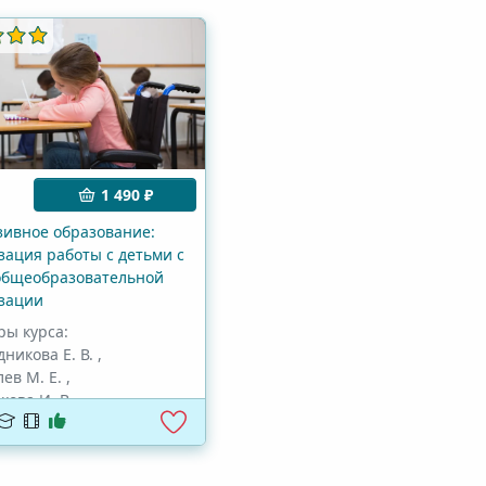
1 490 ₽
ивное образование:
зация работы с детьми с
общеобразовательной
зации
ры курса:
никова Е. В.
,
ев М. Е.
,
кова И. В.
,
никова Е. Л.