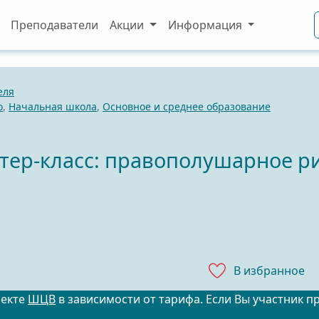
Преподаватели
Акции
Информация
еля
о
,
Начальная школа
,
Основное и среднее образование
тер-класс: правополушарное р
В избранноe
оекте
ШЦВ
в зависимости от тарифа. Если Вы участник п