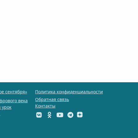
ое сентября»
Политика конфиденциальности
Обратная связь
фрового века
Контакты
 урок
ы