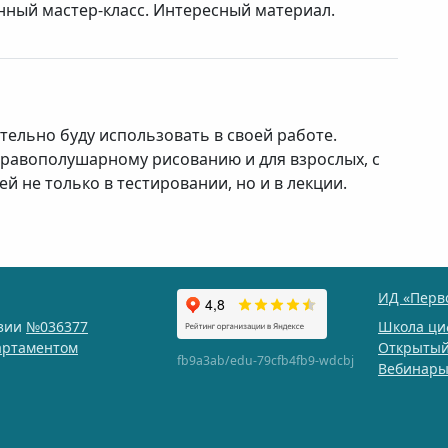
нный мастер-класс. Интересный материал.
тельно буду использовать в своей работе.
 правополушарному рисованию и для взрослых, с
 не только в тестировании, но и в лекции.
ИД «Перв
нзии
№036377
Школа ци
артаментом
Открытый
fb9a3ab/edu-79cfb4fb9-wdcbj
Вебинар