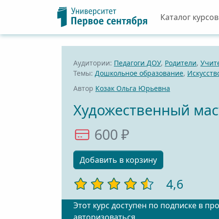
Каталог курсов
Аудитории:
Педагоги ДОУ
,
Родители
,
Учит
Темы:
Дошкольное образование
,
Искусств
Автор
Козак Ольга Юрьевна
Художественный мас
600 ₽
Добавить в корзину
4,6
Этот курс доступен по подписке в пр
авторизоваться
.