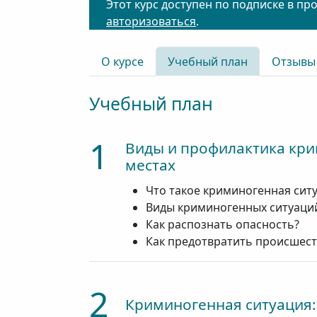
Этот курс доступен по подписке в пр
авторизоваться
.
О курсе
Учебный план
Отзывы
Учебный план
1
Виды и профилактика кр
местах
Что такое криминогенная сит
Виды криминогенных ситуаци
Как распознать опасность?
Как предотвратить происшест
2
Криминогенная ситуация: