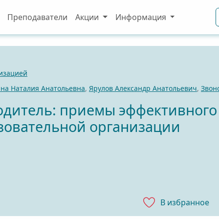
Преподаватели
Акции
Информация
изацией
ина Наталия Анатольевна
,
Ярулов Александр Анатольевич
,
Звон
дитель: приемы эффективного
зовательной организации
В избранноe