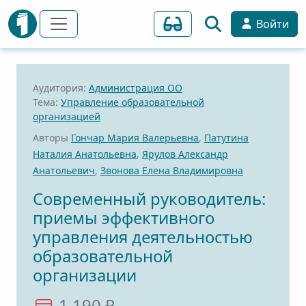
Войти
Аудитория:
Администрация ОО
Тема:
Управление образовательной
организацией
Авторы
Гончар Мария Валерьевна
,
Патутина
Наталия Анатольевна
,
Ярулов Александр
Анатольевич
,
Звонова Елена Владимировна
Современный руководитель:
приемы эффективного
управления деятельностью
образовательной
организации
1 190 ₽