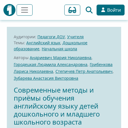
Войти
Аудитории:
Педагоги ДОУ
,
Учителя
Темы:
Английский язык
,
Дошкольное
образование
,
Начальная школа
Авторы
Андриевич Мария Николаевна
,
Городецкая Людмила Александровна
,
Грибенкова
Лариса Николаевна
,
Степичев Петр Анатольевич
,
Зубарева Анастасия Викторовна
Современные методы и
приёмы обучения
английскому языку детей
дошкольного и младшего
школьного возраста