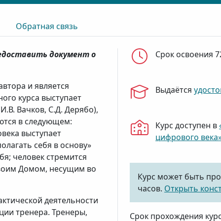
Обратная связь
редоставить документ о
Срок освоения 7
автора и является
Выдаётся
удосто
ого курса выступает
.В. Вачков, С.Д. Дерябо),
ются в следующем:
Курс доступен в
века выступает
цифрового века
олагать себя в основу»
бя; человек стремится
своим Домом, несущим во
Курс может быть про
часов.
Открыть конс
актической деятельности
ции тренера. Тренеры,
Срок прохождения кур