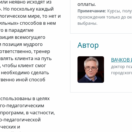
или неявно исходят из
оплаты.
е». Но поскольку каждый
Примечание:
Курсы, полу
логическом мире, то нет и
прохождения только до ок
ильных» способов в нем
выбраны.
го в парадигме
озиция всемогущего
Автор
и позиция мудрого
ответственно, тренер
авлять клиента на путь
ВАЧКОВ 
, чтобы клиент смог
доктор пс
о необходимо сделать
городског
твенно иной способ
использованы в целях
го-педагогическим
программ, в частности,
о-педагогической
ческих и