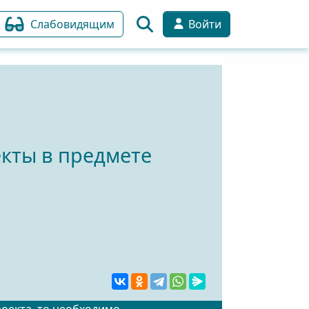
Слабовидящим
Войти
екты в предмете