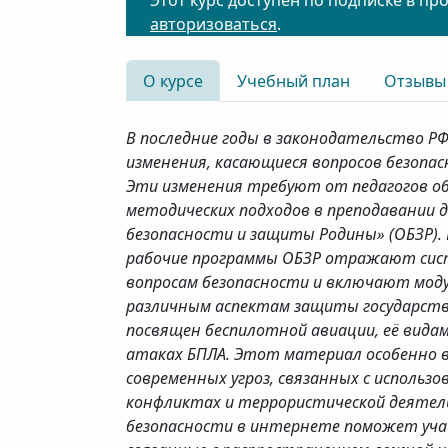
Этот курс доступен по подписке в пр
авторизоваться
.
О курсе
Учебный план
Отзывы
В последние годы в законодательство РФ
изменения, касающиеся вопросов безопа
Эти изменения требуют от педагогов об
методических подходов в преподавании 
безопасности и защиты Родины» (ОБЗР).
рабочие программы ОБЗР отражают сис
вопросам безопасности и включают мод
различным аспектам защиты государств
посвящен беспилотной авиации, её видам
атаках БПЛА. Этот материал особенно в
современных угроз, связанных с использ
конфликтах и террористической деятел
безопасности в интернете поможет уча