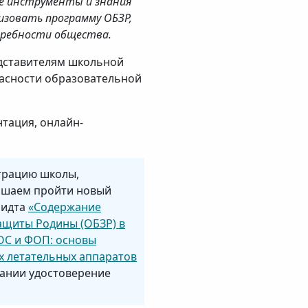
е инструменты и знания
изовать программу ОБЗР,
требности общества.
дставителям школьной
пасности образовательной
тация, онлайн-
трацию школы,
лашаем пройти новый
мидта
«Содержание
ащиты Родины (ОБЗР) в
ОС и ФОП: основы
х летательных аппаратов
нчании удостоверение