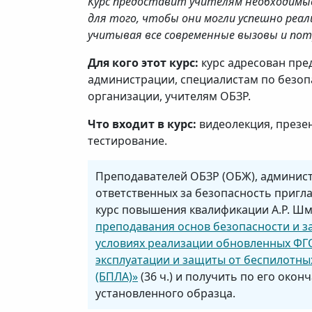
Курс предоставит учителям необходимы
для того, чтобы они могли успешно реал
учитывая все современные вызовы и по
Для кого этот курс:
курс адресован пре
администрации, специалистам по безо
организации, учителям ОБЗР.
Что входит в курс:
видеолекция, презен
тестирование.
Преподавателей ОБЗР (ОБЖ), админис
ответственных за безопасность приг
курс повышения квалификации А.Р. Ш
преподавания основ безопасности и з
условиях реализации обновленных ФГ
эксплуатации и защиты от беспилотны
(БПЛА)»
(36 ч.) и получить по его око
установленного образца.