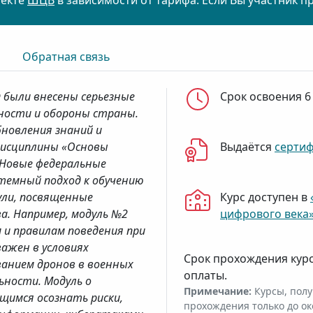
оекте
ШЦВ
в зависимости от тарифа. Если Вы участник п
Обратная связь
 были внесены серьезные
Срок освоения 6
сности и обороны страны.
новления знаний и
дисциплины «Основы
Выдаётся
серти
 Новые федеральные
темный подход к обучению
ули, посвященные
Курс доступен в
а. Например, модуль №2
цифрового века
 и правилам поведения при
ажен в условиях
Срок прохождения кур
ованием дронов в военных
оплаты.
ьности. Модуль о
Примечание:
Курсы, полу
щимся осознать риски,
прохождения только до ок