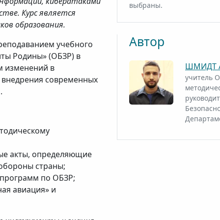
информации, кибератаками
выбраны.
стве. Курс является
ков образования.
Автор
преподаванием учебного
ты Родины» (ОБЗР) в
ШМИДТ А
м изменений в
учитель О
 внедрения современных
методичес
.
руководи
Безопасно
Департаме
етодическому
ые акты, определяющие
 обороны страны;
программ по ОБЗР;
ая авиация» и