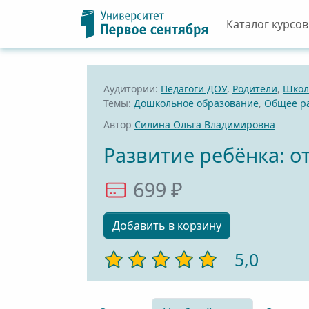
Каталог курсов
Аудитории:
Педагоги ДОУ
,
Родители
,
Школ
Темы:
Дошкольное образование
,
Общее р
Автор
Силина Ольга Владимировна
Развитие ребёнка: от
699 ₽
Добавить в корзину
5,0