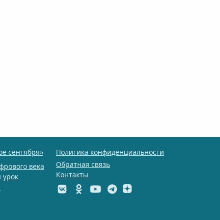
ое сентября»
Политика конфиденциальности
Обратная связь
фрового века
Контакты
 урок
ы