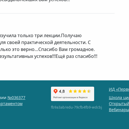
 изучила только три лекции.Получаю
ля своей практической деятельности. С
лько это верно…Спасибо Вам громадное.
зультативных успехов!!!Ещё раз спасибо!!!
ИД «Перв
нзии
№036377
Школа ци
артаментом
Открытый
fb9a3ab/edu-79cfb4fb9-wdcbj
Вебинар