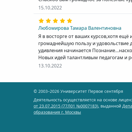
15.10.2022
Любомирова Тамара Валентиновна
Я в восторге от ваших курсов,хотя ещё
громаднейшую пользу и удовольствие д
удивления начинается Познание…наско
Новых идей талантливым педагогам и ре
13.10.2022
© 2003–2026 Университет Первое сентября
Деятельность осуществляется на основе лице
от 23.07.2015 (77Л01 №0007183),
выданной
Деп
образования г. Москвы