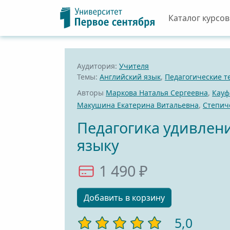
Каталог курсов
Аудитория:
Учителя
Темы:
Английский язык
,
Педагогические т
Авторы
Маркова Наталья Сергеевна
,
Кауф
Макушина Екатерина Витальевна
,
Степич
Педагогика удивлен
языку
1 490 ₽
Добавить в корзину
5,0