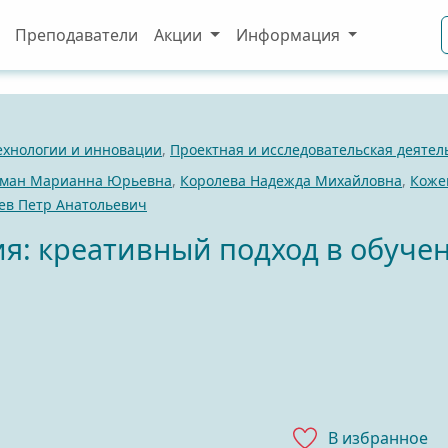
Преподаватели
Акции
Информация
ехнологии и инновации
,
Проектная и исследовательская деятел
ман Марианна Юрьевна
,
Королева Надежда Михайловна
,
Коже
ев Петр Анатольевич
ия: креативный подход в обуче
В избранноe