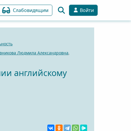
Слабовидящим
Войти
ьность
вникова Людмила Александровна
,
нии английскому