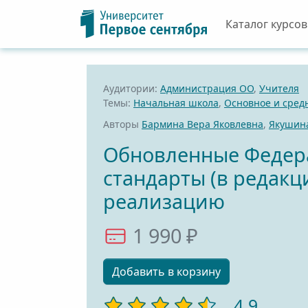
Каталог курсов
Аудитории:
Администрация ОО
,
Учителя
Темы:
Начальная школа
,
Основное и сред
Авторы
Бармина Вера Яковлевна
,
Якушина
Обновленные Федера
стандарты (в редакц
реализацию
1 990 ₽
Добавить в корзину
4,9