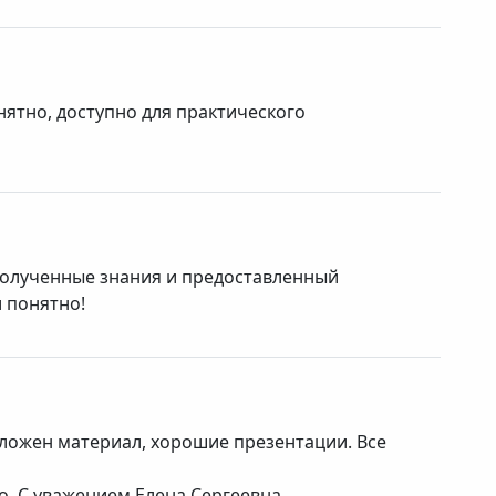
нятно, доступно для практического
олученные знания и предоставленный
и понятно!
зложен материал, хорошие презентации. Все
. С уважением Елена Сергеевна