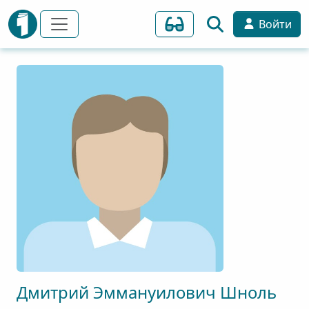
Войти
Дмитрий
Эммануилович
Шноль