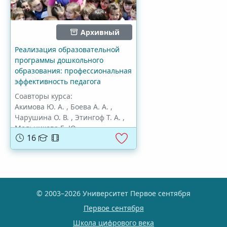
Архивный
Реализация образовательной
программы дошкольного
образования: профессиональная
эффективность педагога
Соавторы курса:
Акимова Ю. А.
,
Боева А. А.
,
Чарушина О. В.
,
Этингоф Т. А.
,
Мельникова Е. Ю.
,
16
Шувалова Е. Н.
,
Журавлева Л.
© 2003–2026 Университет Первое сентября
Первое сентября
Школа цифрового века