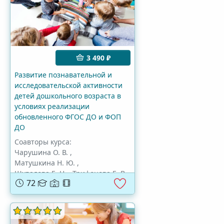
3 490 ₽
Развитие познавательной и
исследовательской активности
детей дошкольного возраста в
условиях реализации
обновленного ФГОС ДО и ФОП
ДО
Соавторы курса:
Чарушина О. В.
,
Матушкина Н. Ю.
,
Шувалова Е. Н.
,
Трифонова Е. В.
,
72
Чепкаускене Е. Е.