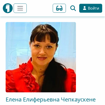
Войти
Елена
Елиферьевна
Чепкаускене