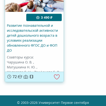
3 490 ₽
Развитие познавательной и
исследовательской активности
детей дошкольного возраста в
условиях реализации
обновленного ФГОС ДО и ФОП
ДО
Соавторы курса:
Чарушина О. В.
,
Матушкина Н. Ю.
,
Шувалова Е. Н.
,
Трифонова Е. В.
,
72
Кишиневская М. А.
,
© 2003–2026 Университет Первое сентября