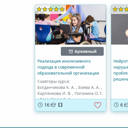
Архивный
Реализация инклюзивного
Нейрот
подхода в современной
наруше
образовательной организации
пробле
решен
Соавторы курса:
Богданчикова К. А.
,
Боева А. А.
,
Карпенкова И. В.
,
Погонина О. Г.
,
Розенблюм С. А.
,
16
6
Цырульникова Е. Л.
,
Волошина М. А.