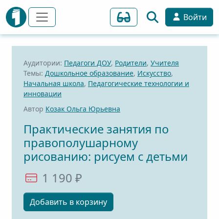
Войти
Аудитории:
Педагоги ДОУ
,
Родители
,
Учителя
Темы:
Дошкольное образование
,
Искусство
,
Начальная школа
,
Педагогические технологии и
инновации
Автор
Козак Ольга Юрьевна
Практические занятия по
правополушарному
рисованию: рисуем с детьми
1 190 ₽
Добавить в корзину