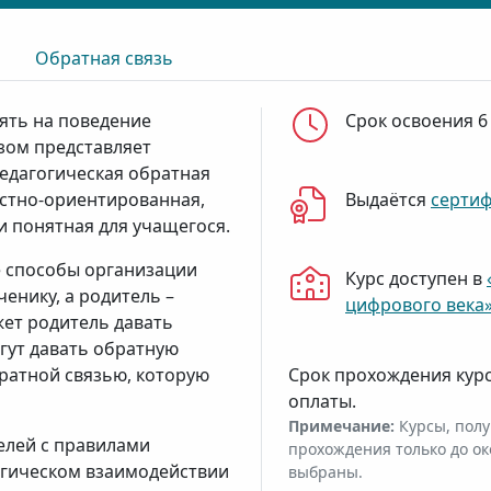
Обратная связь
ять на поведение
Срок освоения 6
зом представляет
едагогическая обратная
остно-ориентированная,
Выдаётся
серти
и понятная для учащегося.
е способы организации
Курс доступен в
ченику, а родитель –
цифрового века
жет родитель давать
огут давать обратную
обратной связью, которую
Срок прохождения кур
оплаты.
Примечание:
Курсы, полу
елей с правилами
прохождения только до ок
огическом взаимодействии
выбраны.