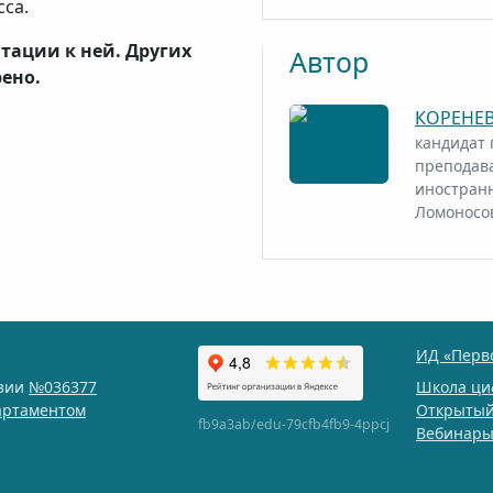
сса.
тации к ней. Других
Автор
ено.
КОРЕНЕВ
кандидат 
преподав
иностранн
Ломоносо
ИД «Перв
нзии
№036377
Школа ци
артаментом
Открытый
fb9a3ab/edu-79cfb4fb9-4ppcj
Вебинар