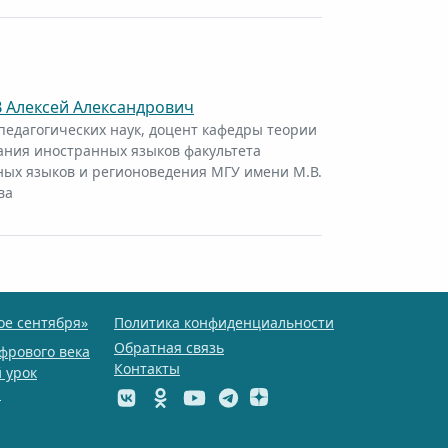
 Алексей Александрович
педагогических наук, доцент кафедры теории
ания иностранных языков факультета
ых языков и регионоведения МГУ имени М.В.
ва
ое сентября»
Политика конфиденциальности
Обратная связь
фрового века
Контакты
 урок
ы