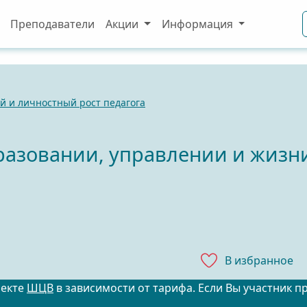
Преподаватели
Акции
Информация
 и личностный рост педагога
бразовании, управлении и жизн
В избранноe
оекте
ШЦВ
в зависимости от тарифа. Если Вы участник п