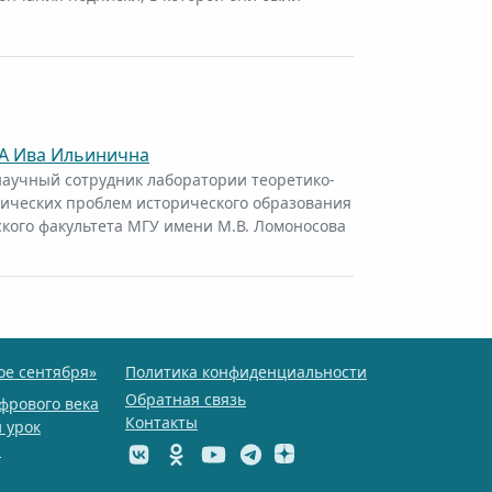
 Ива Ильинична
научный сотрудник лаборатории теоретико-
ических проблем исторического образования
кого факультета МГУ имени М.В. Ломоносова
ое сентября»
Политика конфиденциальности
Обратная связь
фрового века
Контакты
 урок
ы