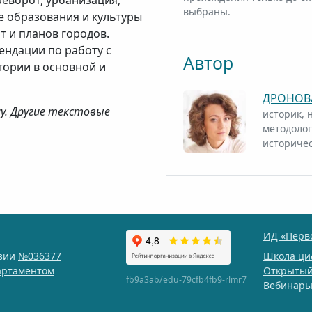
еворот, урбанизация,
выбраны.
е образования и культуры
т и планов городов.
ендации по работу с
Автор
тории в основной и
ДРОНОВА
му. Другие текстовые
историк, 
методолог
историчес
ИД «Перв
нзии
№036377
Школа ци
артаментом
Открытый
fb9a3ab/edu-79cfb4fb9-rlmr7
Вебинар