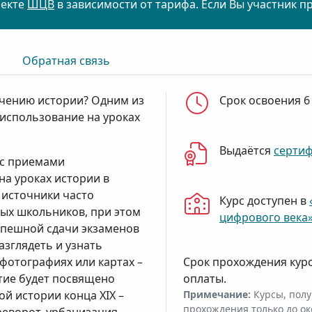
оекте
ШЦВ
в зависимости от тарифа. Если Вы участник п
Обратная связь
учению истории? Одним из
Срок освоения 6
использование на уроках
Выдаётся
серти
 с приемами
на уроках истории в
 источники часто
Курс доступен в
ых школьников, при этом
цифрового века
спешной сдачи экзаменов
азглядеть и узнать
фотографиях или картах –
Срок прохождения кур
ятие будет посвящено
оплаты.
й истории конца XIX –
Примечание:
Курсы, полу
прохождения только до ок