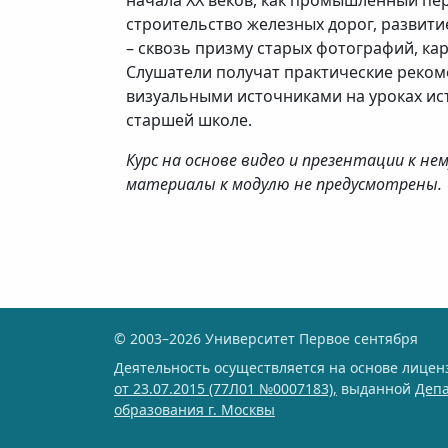
начала XX веков, как промышленный пер
строительство железных дорог, развити
– сквозь призму старых фотографий, кар
Слушатели получат практические реком
визуальными источниками на уроках ис
старшей школе.
Курс на основе видео и презентации к не
материалы к модулю не предусмотрены.
© 2003–2026 Университет Первое сентября
Деятельность осуществляется на основе лице
от 23.07.2015 (77Л01 №0007183),
выданной
Деп
образования г. Москвы