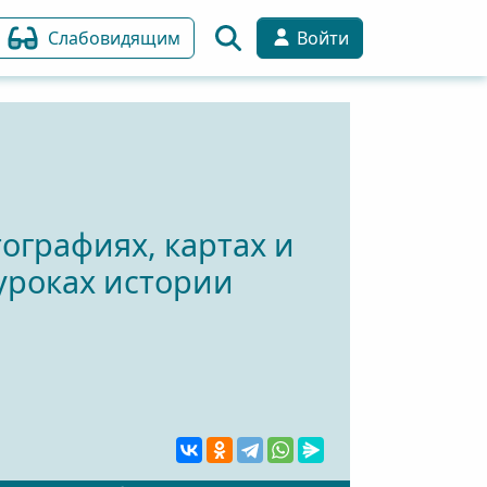
Слабовидящим
Войти
тографиях, картах и
уроках истории