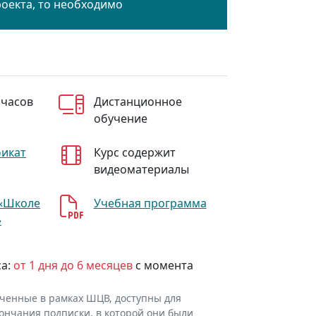
роекта, то необходимо
 часов
Дистанционное
обучение
фикат
Курс содержит
видеоматериалы
«Школе
Учебная программа
»
са:
от 1 дня до 6 месяцев
с момента
ченные в рамках ШЦВ, доступны для
ончания подписки, в которой они были