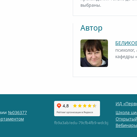
выбраны.
Автор
БЕЛИКОВ
психолог,
кафедры 
ИД «Перв
нзии
№036377
Школа ци
артаментом
Открытый
fb9a3ab/edu-79cfb4fb9-wdcbj
Вебинар