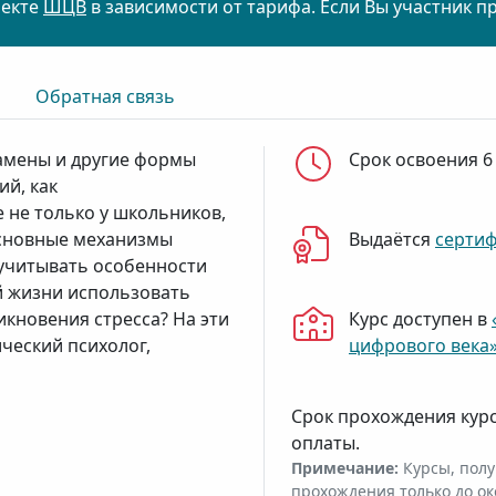
оекте
ШЦВ
в зависимости от тарифа. Если Вы участник п
Обратная связь
амены и другие формы
Срок освоения 6
й, как
 не только у школьников,
 основные механизмы
Выдаётся
серти
 учитывать особенности
й жизни использовать
кновения стресса? На эти
Курс доступен в
ический психолог,
цифрового века
Срок прохождения кур
оплаты.
Примечание:
Курсы, полу
прохождения только до ок