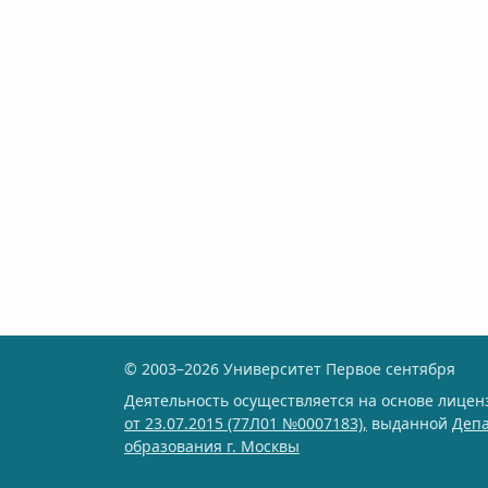
© 2003–2026 Университет Первое сентября
Деятельность осуществляется на основе лице
от 23.07.2015 (77Л01 №0007183),
выданной
Деп
образования г. Москвы