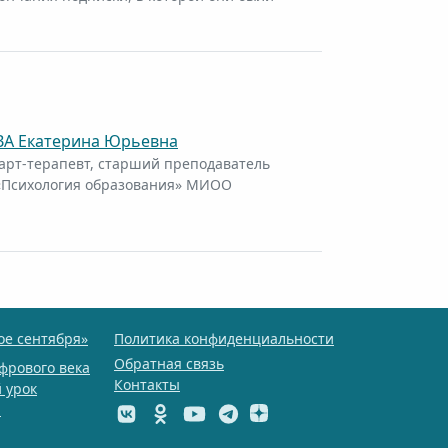
А Екатерина Юрьевна
 арт-терапевт, старший преподаватель
«Психология образования» МИОО
ое сентября»
Политика конфиденциальности
Обратная связь
фрового века
Контакты
 урок
ы