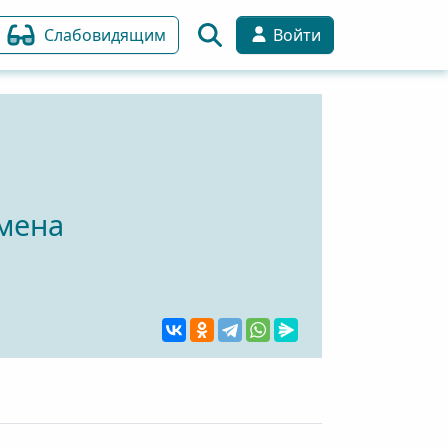
Слабовидящим
Войти
емена