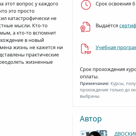
а этот вопрос у каждого
Срок освоения 6
 что это просто
сил катастрофически не
стные мысли. Кто-то
Выдаётся
серти
мым, а кто-то вспомнит
вхождение в новый
емена жизнь не кажется ни
Учебная програ
едставлены практические
преодолеть жизненные
Срок прохождения кур
оплаты.
Примечание:
Курсы, полу
прохождения только до ок
выбраны.
Автор
ДВОСКИН