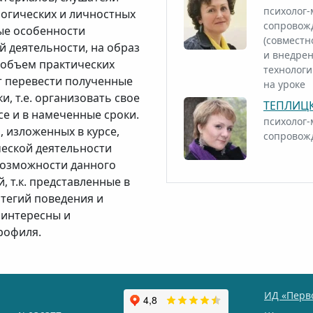
психолог-
логических и личностных
сопровож
ные особенности
(совместн
й деятельности, на образ
и внедрен
 объем практических
технологи
т перевести полученные
на уроке
и, т.е. организовать свое
ТЕПЛИЦК
се и в намеченные сроки.
психолог-
 изложенных в курсе,
сопровож
еской деятельности
 возможности данного
, т.к. представленные в
атегий поведения и
 интересны и
рофиля.
ИД «Перв