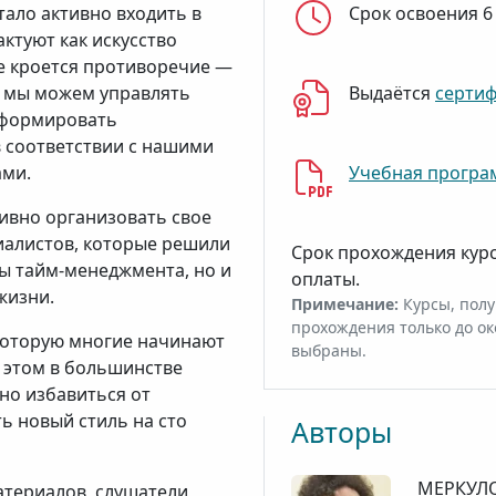
ало активно входить в
Срок освоения 6
ктуют как искусство
ке кроется противоречие —
, мы можем управлять
Выдаётся
серти
 формировать
 соответствии с нашими
ами.
Учебная програ
ивно организовать свое
иалистов, которые решили
Срок прохождения кур
бы тайм-менеджмента, но и
оплаты.
жизни.
Примечание:
Курсы, полу
прохождения только до ок
которую многие начинают
выбраны.
 этом в большинстве
дно избавиться от
ь новый стиль на сто
Авторы
МЕРКУЛО
атериалов, слушатели