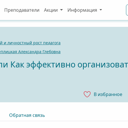
Преподаватели
Акции
Информация
 и личностный рост педагога
еплицкая Александра Глебовна
ли Как эффективно организоват
В избранноe
Обратная связь