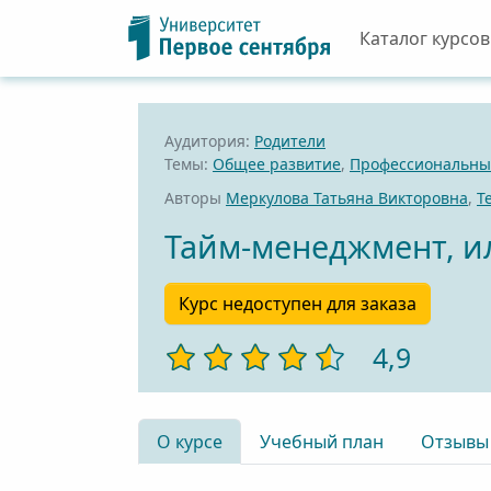
Каталог курсов
Аудитория:
Родители
Темы:
Общее развитие
,
Профессиональный
Авторы
Меркулова Татьяна Викторовна
,
Т
Тайм-менеджмент, и
Курс недоступен для заказа
4,9
О курсе
Учебный план
Отзывы