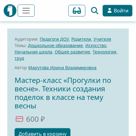
Войти
Аудитории:
Педагоги ДОУ
,
Родители
,
Учителя
Темы:
Дошкольное образование
,
Искусство
,
Начальная школа
,
Общее развитие
,
Технология,
труд
Автор
Марутова Ирина Владимировна
Мастер-класс «Прогулки по
весне». Техники создания
поделок в классе на тему
весны
600 ₽
Добавить в корзину