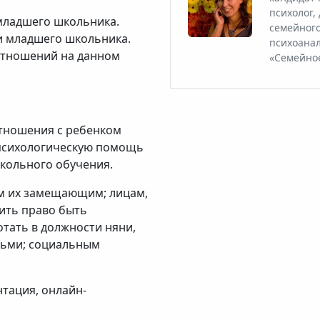
психолог,
младшего школьника.
семейного
 младшего школьника.
психоанал
отношений на данном
«Семейное
тношения с ребенком
 психологическую помощь
кольного обучения.
м их замещающим; лицам,
ить право быть
тать в должности няни,
етьми; социальным
тация, онлайн-