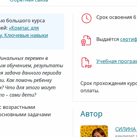
Срок освоения 6
ью большого курса
лей:
«Компас для
ку. Ключевые навыки
Выдаётся
серти
динальных перемен в
Учебная програ
ным обучением, результаты
 задача данного периода
. Как помочь ребенку
Срок прохождения кур
? Что для этого могут
оплаты.
то – сами дети?
с возрастными
Автор
 основными задачами
СИЛИНА 
кандидат 