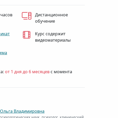
 часов
Дистанционное
обучение
фикат
Курс содержит
видеоматериалы
мма
са:
от 1 дня до 6 месяцев
с момента
Ольга Владимировна
психологических наук, психолог, клинический