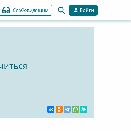
Слабовидящим
Войти
читься