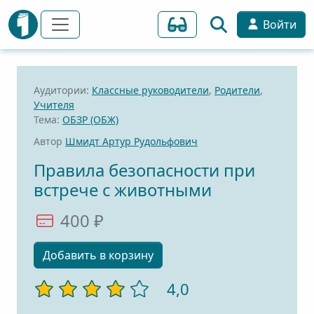
Войти
Аудитории:
Классные руководители
,
Родители
,
Учителя
Тема:
ОБЗР (ОБЖ)
Автор
Шмидт Артур Рудольфович
Правила безопасности при
встрече с животными
400 ₽
Добавить в корзину
4,0