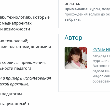
оплаты.
Примечание:
Курсы, полу
прохождения только до ок
ях, технологиях, которые
выбраны.
х медиапроектах;
 и возможности
Автор
ых технологий;
ыми плакатами, книгами и
КУЗЬМИН
кандидат 
журналис
 сервисы, приложения,
Вятского 
ьности педагога.
отдела ци
информац
 и примеры использования
образован
ской практике.
м педагогам.
нтации, онлайн-