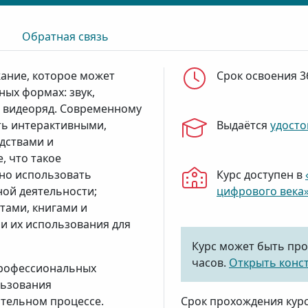
Обратная связь
ание, которое может
Срок освоения 3
ых формах: звук,
 видеоряд. Современному
ть интерактивными,
Выдаётся
удосто
дствами и
, что такое
но использовать
Курс доступен в
ой деятельности;
цифрового века
тами, книгами и
и их использования для
Курс может быть про
часов.
Открыть конс
рофессиональных
льзования
тельном процессе.
Срок прохождения кур